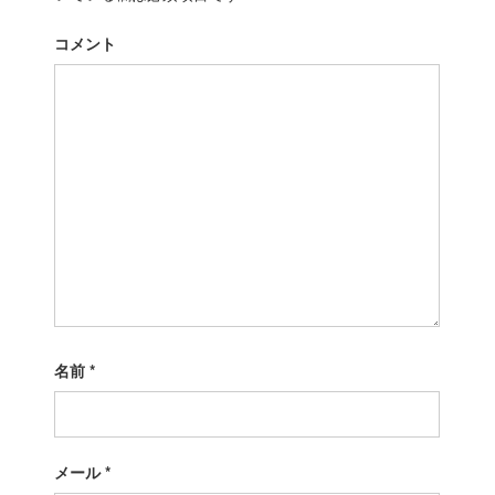
ー
p
o
シ
コメント
s
t
ョ
:
ン
名前
*
メール
*