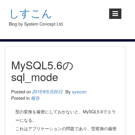
S
k
しすこん
i
p
Blog by System Concept Ltd.
t
o
c
o
n
t
MySQL5.6の
e
n
sql_mode
t
Posted on
2015年5月20日
By
syscon
Posted in
報告
型の変換を厳密にしておかないと、MySQL5.6でエラ
ーになる。
これはアプリケーションの問題であり、型変換の厳密