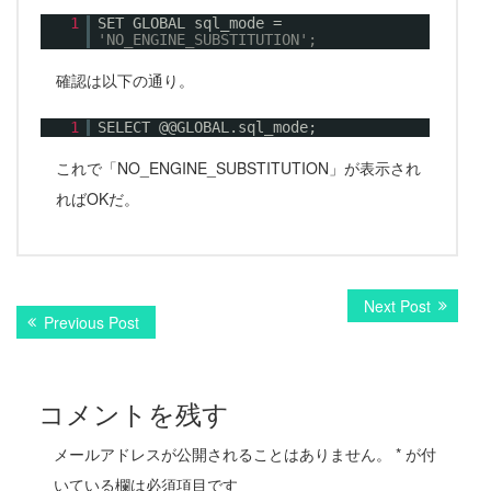
1
SET GLOBAL sql_mode =
'NO_ENGINE_SUBSTITUTION';
確認は以下の通り。
1
SELECT @@GLOBAL.sql_mode;
これで「NO_ENGINE_SUBSTITUTION」が表示され
ればOKだ。
Next Post
N
投
Previous Post
P
e
r
x
稿
e
t
v
ナ
p
コメントを残す
i
o
ビ
o
s
メールアドレスが公開されることはありません。
u
*
が付
t
ゲ
s
:
いている欄は必須項目です