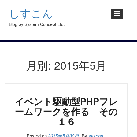
S
k
しすこん
i
p
Blog by System Concept Ltd.
t
o
c
o
n
t
月別: 2015年5月
e
n
t
イベント駆動型PHPフレ
ームワークを作る その
１６
Posted on
2015年5月30日
By
syscon