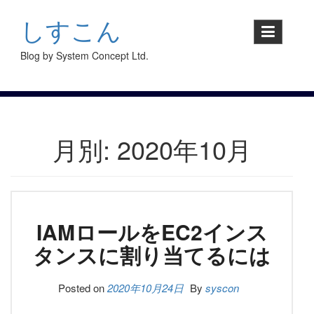
S
k
しすこん
i
p
Blog by System Concept Ltd.
t
o
c
o
n
t
月別: 2020年10月
e
n
t
IAMロールをEC2インス
タンスに割り当てるには
Posted on
2020年10月24日
By
syscon