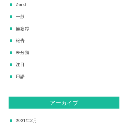
Zend
一般
備忘録
報告
未分類
注目
用語
アーカイブ
2021年2月