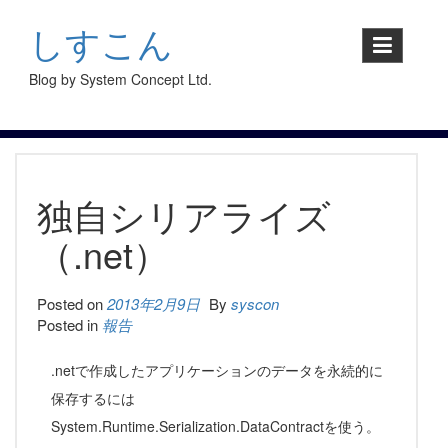
S
k
しすこん
i
p
Blog by System Concept Ltd.
t
o
c
o
n
t
独自シリアライズ
e
n
（.net）
t
Posted on
2013年2月9日
By
syscon
Posted in
報告
.netで作成したアプリケーションのデータを永続的に
保存するには
System.Runtime.Serialization.DataContractを使う。