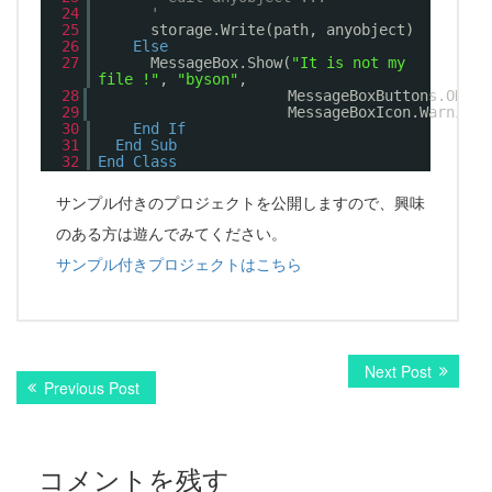
24
'
25
storage.Write(path, anyobject)
26
Else
27
MessageBox.Show(
"It is not my
file !"
,
"byson"
,
28
MessageBoxButtons.OK,
29
MessageBoxIcon.Warning)
30
End
If
31
End
Sub
32
End
Class
サンプル付きのプロジェクトを公開しますので、興味
のある方は遊んでみてください。
サンプル付きプロジェクトはこちら
Next Post
N
投
Previous Post
P
e
r
x
稿
e
t
v
ナ
p
コメントを残す
i
o