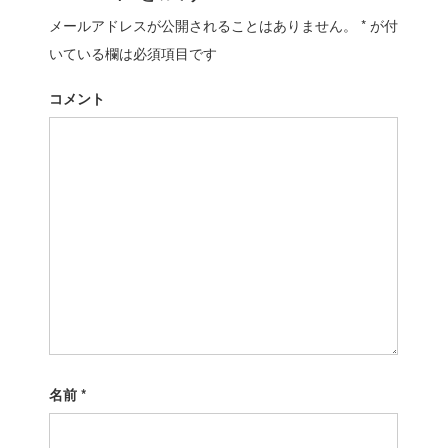
ビ
o
s
メールアドレスが公開されることはありません。
u
*
が付
t
ゲ
s
:
いている欄は必須項目です
ー
p
o
シ
コメント
s
t
ョ
:
ン
名前
*