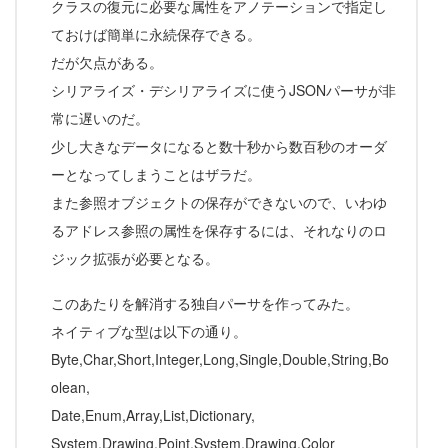
クラスの復元に必要な属性をアノテーションで指定し
ておけば簡単に永続保存できる。
だが欠点がある。
シリアライズ・デシリアライズに使うJSONパーサが非
常に遅いのだ。
少し大きなデータになると数十秒から数百秒のオーダ
ーとなってしまうことはザラだ。
また参照オブジェクトの保存ができないので、いわゆ
るアドレス参照の属性を保存するには、それなりのロ
ジック拡張が必要となる。
このあたりを解消する独自パーサを作ってみた。
ネイティブな型は以下の通り。
Byte,Char,Short,Integer,Long,Single,Double,String,Bo
olean,
Date,Enum,Array,List,Dictionary,
System.Drawing.Point,System.Drawing.Color