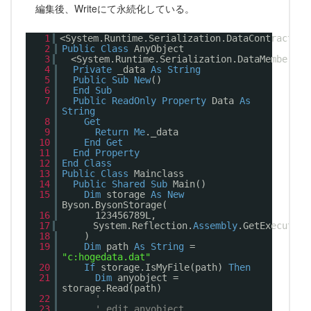
編集後、Writeにて永続化している。
1
<System.Runtime.Serialization.DataContract()>
2
Public
Class
AnyObject
3
<System.Runtime.Serialization.DataMember()>
4
Private
_data
As
String
5
Public
Sub
New
()
6
End
Sub
7
Public
ReadOnly
Property
Data
As
String
8
Get
9
Return
Me
._data
10
End
Get
11
End
Property
12
End
Class
13
Public
Class
Mainclass
14
Public
Shared
Sub
Main()
15
Dim
storage
As
New
Byson.BysonStorage(
16
123456789L,
17
System.Reflection.
Assembly
.GetExecuting
18
)
19
Dim
path
As
String
=
"c:hogedata.dat"
20
If
storage.IsMyFile(path)
Then
21
Dim
anyobject =
storage.Read(path)
22
'
23
' edit anyobject ...