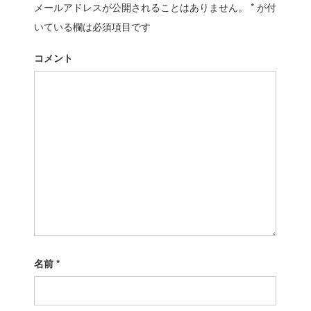
メールアドレスが公開されることはありません。
u
*
が付
t
ゲ
s
:
いている欄は必須項目です
ー
p
o
シ
コメント
s
t
ョ
:
ン
名前
*