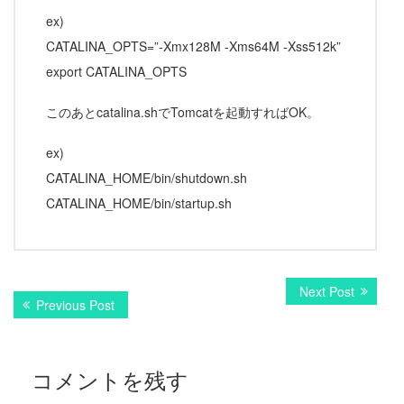
ex)
CATALINA_OPTS=”-Xmx128M -Xms64M -Xss512k”
export CATALINA_OPTS
このあとcatalina.shでTomcatを起動すればOK。
ex)
CATALINA_HOME/bin/shutdown.sh
CATALINA_HOME/bin/startup.sh
Next Post
N
投
Previous Post
P
e
r
x
稿
e
t
v
ナ
p
コメントを残す
i
o
ビ
o
s