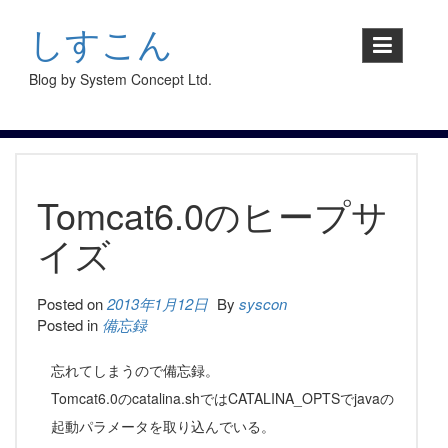
S
k
しすこん
i
p
Blog by System Concept Ltd.
t
o
c
o
n
t
Tomcat6.0のヒープサ
e
n
イズ
t
Posted on
2013年1月12日
By
syscon
Posted in
備忘録
忘れてしまうので備忘録。
Tomcat6.0のcatalina.shではCATALINA_OPTSでjavaの
起動パラメータを取り込んでいる。