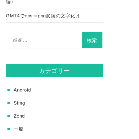
編）
GMT4でeps⇒png変換の文字化け
検
索
:
カテゴリー
Android
Simg
Zend
一般