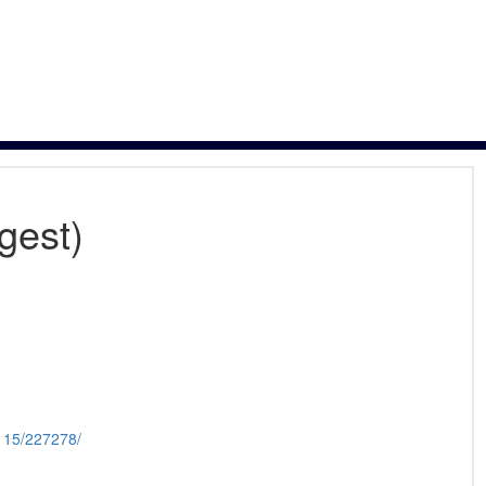
est)
0115/227278/