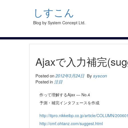
S
k
しすこん
i
p
Blog by System Concept Ltd.
t
o
c
o
n
t
Ajaxで入力補完(sugg
e
n
t
Posted on
2012年3月24日
By
syscon
Posted in
注目
作って理解するAjax — No.4
予測・補完インタフェースを作成
http://itpro.nikkeibp.co.jp/article/COLUMN/2006
http://cmf.ohtanz.com/suggest.html