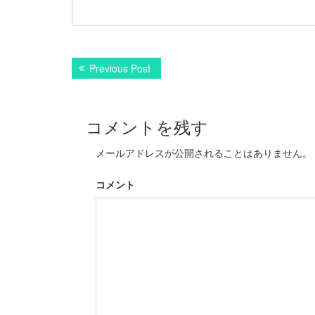
投
Previous Post
P
r
稿
e
v
ナ
コメントを残す
i
ビ
o
メールアドレスが公開されることはありません。
u
ゲ
s
ー
p
コメント
o
シ
s
t
ョ
:
ン