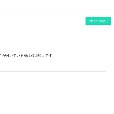
Next Post
N
e
x
t
p
o
s
*
が付いている欄は必須項目です
t
: